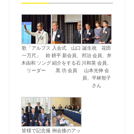
歌「アルプス
入会式 山口
誕生祝 花田
一万尺」 鈴
耕平 新会員、
邦治 会員、井
木由和 ソング
紹介をする石
川和英 会員、
リーダー
黒 功 会員
山本光伸 会
員、平林智子
さん
皆様で記念撮
例会後のアッ